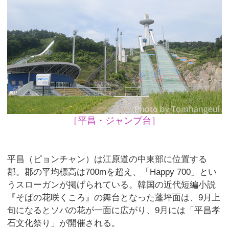
［平昌・ジャンプ台］
平昌（ピョンチャン）は江原道の中東部に位置する
郡。郡の平均標高は700mを超え、「Happy 700」とい
うスローガンが掲げられている。韓国の近代短編小説
『そばの花咲くころ』の舞台となった蓬坪面は、9月上
旬になるとソバの花が一面に広がり、9月には「平昌孝
石文化祭り」が開催される。