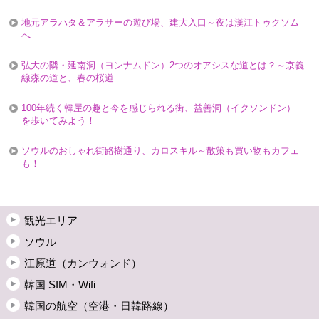
地元アラハタ＆アラサーの遊び場、建大入口～夜は漢江トゥクソム
へ
弘大の隣・延南洞（ヨンナムドン）2つのオアシスな道とは？～京義
線森の道と、春の桜道
100年続く韓屋の趣と今を感じられる街、益善洞（イクソンドン）
を歩いてみよう！
ソウルのおしゃれ街路樹通り、カロスキル～散策も買い物もカフェ
も！
観光エリア
ソウル
江原道（カンウォンド）
韓国 SIM・Wifi
韓国の航空（空港・日韓路線）