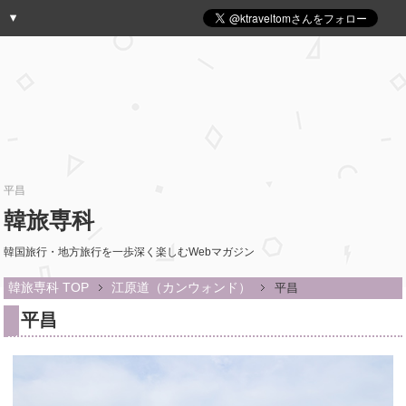
平昌
韓旅専科
韓国旅行・地方旅行を一歩深く楽しむWebマガジン
韓旅専科 TOP
江原道（カンウォンド）
平昌
平昌