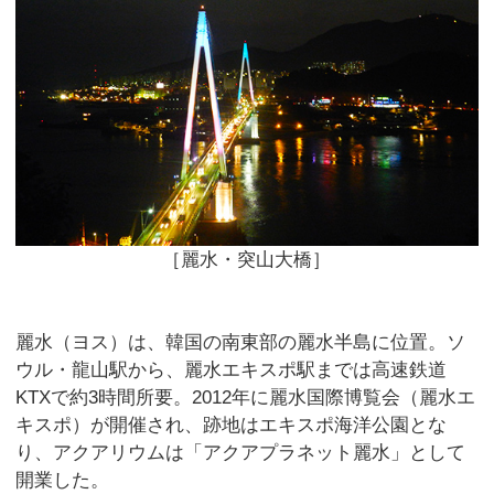
［麗水・突山大橋］
麗水（ヨス）は、韓国の南東部の麗水半島に位置。ソ
ウル・龍山駅から、麗水エキスポ駅までは高速鉄道
KTXで約3時間所要。2012年に麗水国際博覧会（麗水エ
キスポ）が開催され、跡地はエキスポ海洋公園とな
り、アクアリウムは「アクアプラネット麗水」として
開業した。