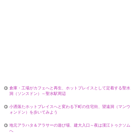
倉庫・工場がカフェへと再生、ホットプレイスとして定着する聖水
洞（ソンスドン）～聖水駅周辺
小洒落たホットプレイスへと変わる下町の住宅街、望遠洞（マンウ
ォンドン）を歩いてみよう
地元アラハタ＆アラサーの遊び場、建大入口～夜は漢江トゥクソム
へ