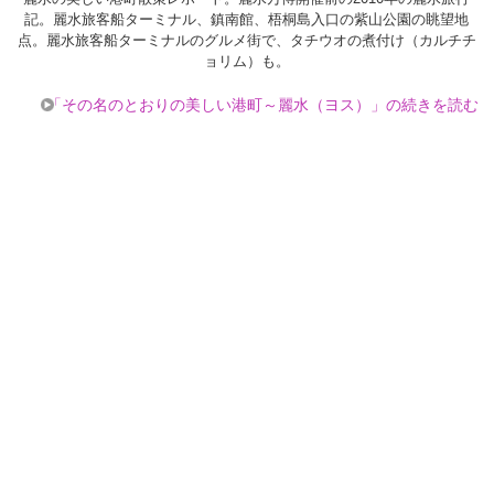
記。麗水旅客船ターミナル、鎮南館、梧桐島入口の紫山公園の眺望地
点。麗水旅客船ターミナルのグルメ街で、タチウオの煮付け（カルチチ
ョリム）も。
「その名のとおりの美しい港町～麗水（ヨス）」の続きを読む