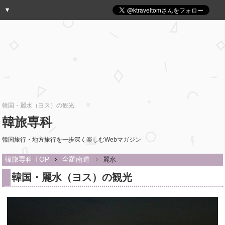
韓国・麗水（ヨス）の観光
韓旅専科
韓国旅行・地方旅行を一歩深く楽しむWebマガジン
韓旅専科 TOP
全羅南道
麗水
韓国・麗水（ヨス）の観光