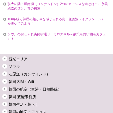
弘大の隣・延南洞（ヨンナムドン）2つのオアシスな道とは？～京義
線森の道と、春の桜道
100年続く韓屋の趣と今を感じられる街、益善洞（イクソンドン）
を歩いてみよう！
ソウルのおしゃれ街路樹通り、カロスキル～散策も買い物もカフェ
も！
観光エリア
ソウル
江原道（カンウォンド）
韓国 SIM・Wifi
韓国の航空（空港・日韓路線）
韓国 芸能事務所
韓国生活・暮らし
韓国の地図・アクセス