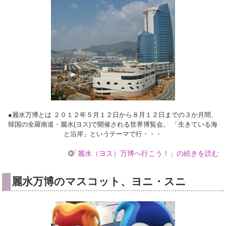
●麗水万博とは ２０１２年５月１２日から８月１２日までの３か月間、
韓国の全羅南道・麗水(ヨス)で開催される世界博覧会。 「生きている海
と沿岸」というテーマで行・・・
「麗水（ヨス）万博へ行こう！」の続きを読む
麗水万博のマスコット、ヨニ・スニ