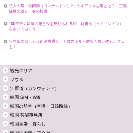
弘大の隣・延南洞（ヨンナムドン）2つのオアシスな道とは？～京義
線森の道と、春の桜道
100年続く韓屋の趣と今を感じられる街、益善洞（イクソンドン）
を歩いてみよう！
ソウルのおしゃれ街路樹通り、カロスキル～散策も買い物もカフェ
も！
観光エリア
ソウル
江原道（カンウォンド）
韓国 SIM・Wifi
韓国の航空（空港・日韓路線）
韓国 芸能事務所
韓国生活・暮らし