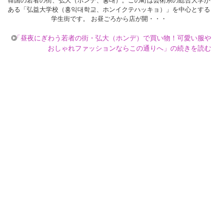
韓国の若者の街、弘大（ホンデ、홍대）。この町は芸術系の総合大学が
ある「弘益大学校（홍익대학교、ホンイクテハッキョ）」を中心とする
学生街です。 お昼ごろから店が開・・・
「昼夜にぎわう若者の街・弘大（ホンデ）で買い物！可愛い服や
おしゃれファッションならこの通りへ」の続きを読む