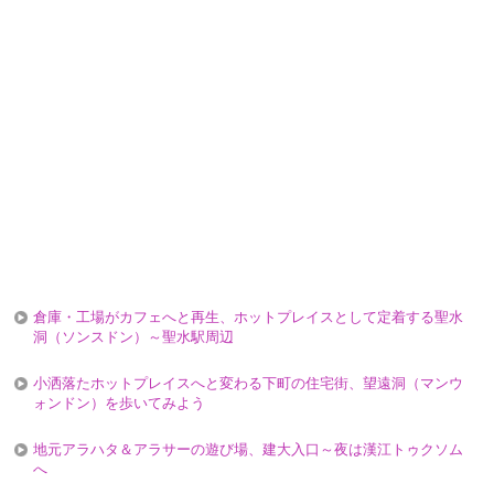
倉庫・工場がカフェへと再生、ホットプレイスとして定着する聖水
洞（ソンスドン）～聖水駅周辺
小洒落たホットプレイスへと変わる下町の住宅街、望遠洞（マンウ
ォンドン）を歩いてみよう
地元アラハタ＆アラサーの遊び場、建大入口～夜は漢江トゥクソム
へ