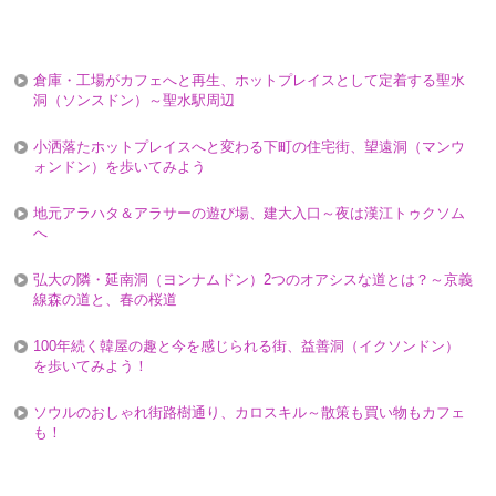
倉庫・工場がカフェへと再生、ホットプレイスとして定着する聖水
洞（ソンスドン）～聖水駅周辺
小洒落たホットプレイスへと変わる下町の住宅街、望遠洞（マンウ
ォンドン）を歩いてみよう
地元アラハタ＆アラサーの遊び場、建大入口～夜は漢江トゥクソム
へ
弘大の隣・延南洞（ヨンナムドン）2つのオアシスな道とは？～京義
線森の道と、春の桜道
100年続く韓屋の趣と今を感じられる街、益善洞（イクソンドン）
を歩いてみよう！
ソウルのおしゃれ街路樹通り、カロスキル～散策も買い物もカフェ
も！