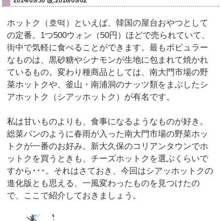
2014/09/30 改:2016/09/02
ホットク（호떡）といえば、韓国の屋台おやつとして
の定番。1つ500ウォン（50円）ほどで売られていて、
街中で気軽に食べることができます。最もポピュラー
なものは、黒砂糖やシナモンが生地に包まれて焼かれ
ているもの。変わり種商品としては、南大門市場の野
菜ホットクや、釜山・南浦洞のナッツ類をまぶしたシ
アホットク（シアッホットク）が有名です。
私は甘いものよりも、食事になるようなものが好き。
総菜パンのように春雨が入った南大門市場の野菜ホッ
トクが一番のお好み。新大久保のコリアンタウンでホ
ットクを買うときも、チーズホットクを選ぶくらいで
すから･･･。それはさておき、今回はシアッホットクの
進化版とも思える、一風変わったものを見つけたの
で、ここで紹介しておきましょう。