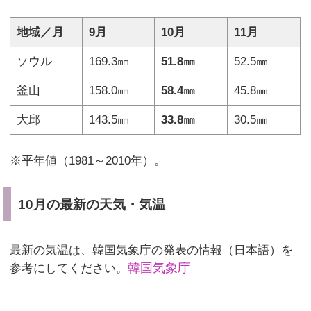
地域／月
9月
10月
11月
ソウル
169.3㎜
51.8㎜
52.5㎜
釜山
158.0㎜
58.4㎜
45.8㎜
大邱
143.5㎜
33.8㎜
30.5㎜
※平年値（1981～2010年）。
10月の最新の天気・気温
最新の気温は、韓国気象庁の発表の情報（日本語）を
韓国気象庁
参考にしてください。