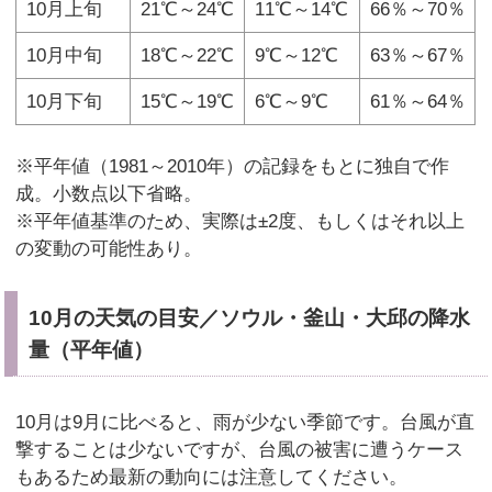
10月上旬
21℃～24℃
11℃～14℃
66％～70％
10月中旬
18℃～22℃
9℃～12℃
63％～67％
10月下旬
15℃～19℃
6℃～9℃
61％～64％
※平年値（1981～2010年）の記録をもとに独自で作
成。小数点以下省略。
※平年値基準のため、実際は±2度、もしくはそれ以上
の変動の可能性あり。
10月の天気の目安／ソウル・釜山・大邱の降水
量（平年値）
10月は9月に比べると、雨が少ない季節です。台風が直
撃することは少ないですが、台風の被害に遭うケース
もあるため最新の動向には注意してください。