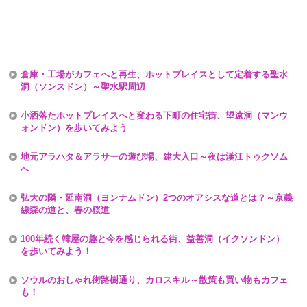
倉庫・工場がカフェへと再生、ホットプレイスとして定着する聖水
洞（ソンスドン）～聖水駅周辺
小洒落たホットプレイスへと変わる下町の住宅街、望遠洞（マンウ
ォンドン）を歩いてみよう
地元アラハタ＆アラサーの遊び場、建大入口～夜は漢江トゥクソム
へ
弘大の隣・延南洞（ヨンナムドン）2つのオアシスな道とは？～京義
線森の道と、春の桜道
100年続く韓屋の趣と今を感じられる街、益善洞（イクソンドン）
を歩いてみよう！
ソウルのおしゃれ街路樹通り、カロスキル～散策も買い物もカフェ
も！