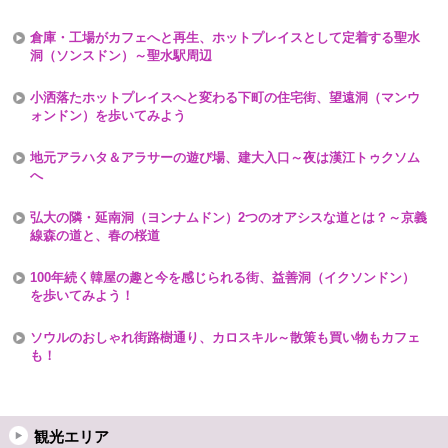
倉庫・工場がカフェへと再生、ホットプレイスとして定着する聖水
洞（ソンスドン）～聖水駅周辺
小洒落たホットプレイスへと変わる下町の住宅街、望遠洞（マンウ
ォンドン）を歩いてみよう
地元アラハタ＆アラサーの遊び場、建大入口～夜は漢江トゥクソム
へ
弘大の隣・延南洞（ヨンナムドン）2つのオアシスな道とは？～京義
線森の道と、春の桜道
100年続く韓屋の趣と今を感じられる街、益善洞（イクソンドン）
を歩いてみよう！
ソウルのおしゃれ街路樹通り、カロスキル～散策も買い物もカフェ
も！
観光エリア