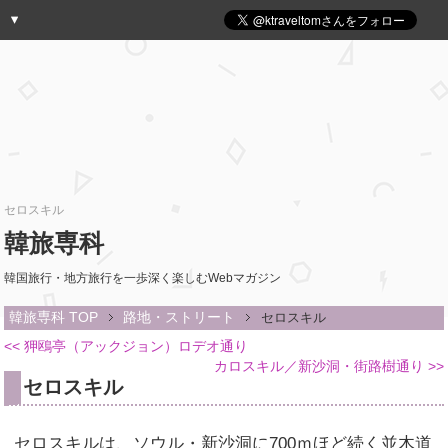
セロスキル
韓旅専科
韓国旅行・地方旅行を一歩深く楽しむWebマガジン
韓旅専科 TOP
路地・ストリート
セロスキル
<< 狎鴎亭（アックジョン）ロデオ通り
カロスキル／新沙洞・街路樹通り >>
セロスキル
セロスキルは、ソウル・新沙洞に700ｍほど続く並木道