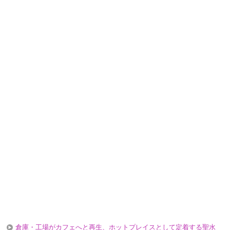
倉庫・工場がカフェへと再生、ホットプレイスとして定着する聖水