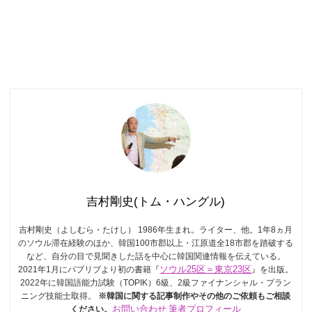
吉村剛史(トム・ハングル)
吉村剛史（よしむら・たけし） 1986年生まれ。ライター、他。1年8ヵ月
のソウル滞在経験のほか、韓国100市郡以上・江原道全18市郡を踏破する
など、自分の目で見聞きした話を中心に韓国関連情報を伝えている。
2021年1月にパブリブより初の書籍『
ソウル25区＝東京23区
』を出版。
2022年に韓国語能力試験（TOPIK）6級、2級ファイナンシャル・プラン
ニング技能士取得。
※韓国に関する記事制作やその他のご依頼もご相談
ください。
お問い合わせ
筆者プロフィール