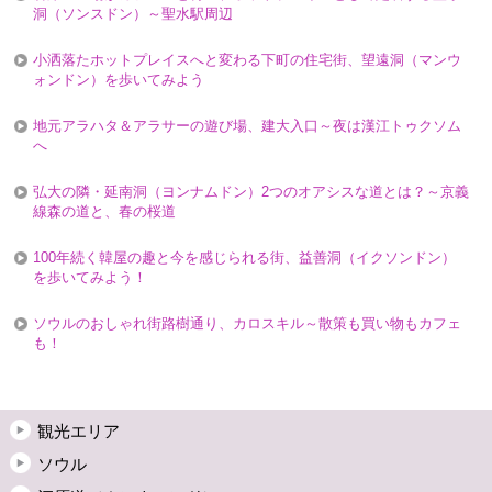
洞（ソンスドン）～聖水駅周辺
小洒落たホットプレイスへと変わる下町の住宅街、望遠洞（マンウ
ォンドン）を歩いてみよう
地元アラハタ＆アラサーの遊び場、建大入口～夜は漢江トゥクソム
へ
弘大の隣・延南洞（ヨンナムドン）2つのオアシスな道とは？～京義
線森の道と、春の桜道
100年続く韓屋の趣と今を感じられる街、益善洞（イクソンドン）
を歩いてみよう！
ソウルのおしゃれ街路樹通り、カロスキル～散策も買い物もカフェ
も！
観光エリア
ソウル