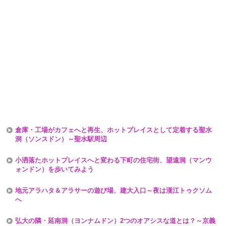
倉庫・工場がカフェへと再生、ホットプレイスとして定着する聖水
洞（ソンスドン）～聖水駅周辺
小洒落たホットプレイスへと変わる下町の住宅街、望遠洞（マンウ
ォンドン）を歩いてみよう
地元アラハタ＆アラサーの遊び場、建大入口～夜は漢江トゥクソム
へ
弘大の隣・延南洞（ヨンナムドン）2つのオアシスな道とは？～京義